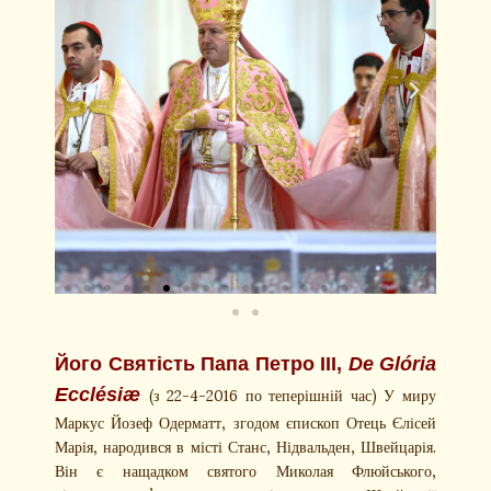
Його Святість Папа Петро III,
De Glória
(з 22-4-2016 по теперішній час)
У миру
Ecclésiæ
Маркус Йозеф Одерматт, згодом єпископ Отець Єлісей
Марія, народився в місті Станс, Нідвальден, Швейцарія.
Він є нащадком святого Миколая Флюйського,