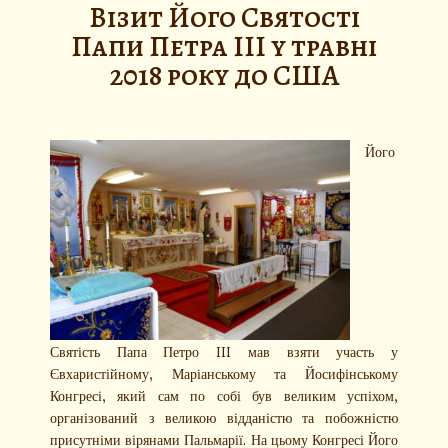
Візит Його Святості
Папи Петра III у травні
2018 року до США
Його
Святість Папа Петро III мав взяти участь у
Євхаристійному, Маріанському та Йосифінському
Конгресі, який сам по собі був великим успіхом,
організований з великою відданістю та побожністю
присутніми вірянами Пальмарії. На цьому Конгресі Його