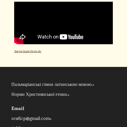
Листи Папи Петра III
Пальмаріанські гімни латинською мовою.
Норми Християнської етики.
Email
ocsficp@gmail.com