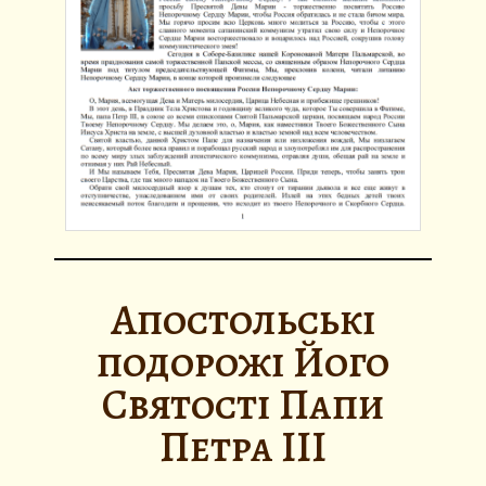
Апостольські
подорожі Його
Святості Папи
Петра III