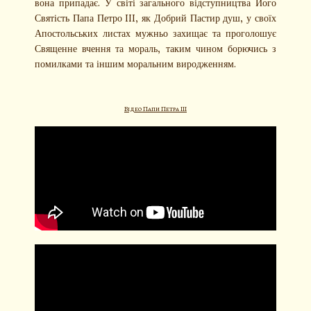
вона припадає. У світі загального відступництва Його
Святість Папа Петро III, як Добрий Пастир душ, у своїх
Апостольських листах мужньо захищає та проголошує
Священне вчення та мораль, таким чином борючись з
помилками та іншим моральним виродженням.
Відео Папи Петра III