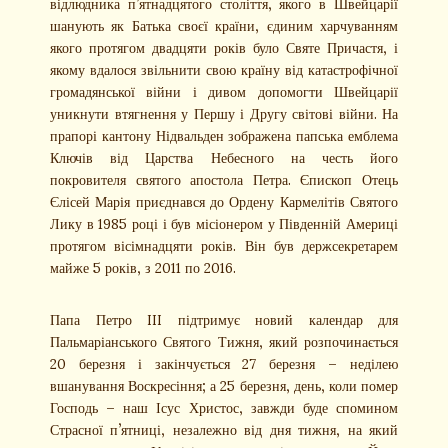
відлюдника п’ятнадцятого століття, якого в Швейцарії
шанують як Батька своєї країни, єдиним харчуванням
якого протягом двадцяти років було Святе Причастя, і
якому вдалося звільнити свою країну від катастрофічної
громадянської війни і дивом допомогти Швейцарії
уникнути втягнення у Першу і Другу світові війни. На
прапорі кантону Нідвальден зображена папська емблема
Ключів від Царства Небесного на честь його
покровителя святого апостола Петра. Єпископ Отець
Єлісей Марія приєднався до Ордену Кармелітів Святого
Лику в 1985 році і був місіонером у Південній Америці
протягом вісімнадцяти років. Він був держсекретарем
майже 5 років, з 2011 по 2016.
Папа Петро III підтримує новий календар для
Пальмаріанського Святого Тижня, який розпочинається
20 березня і закінчується 27 березня – неділею
вшанування Воскресіння; а 25 березня, день, коли помер
Господь – наш Ісус Христос, завжди буде спомином
Страсної п’ятниці, незалежно від дня тижня, на який