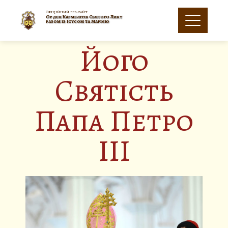
Офіційний веб-сайт
Орден Кармелітів Святого Лику
разом із Ісусом та Марією
Його
Святість
Папа Петро
III