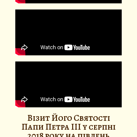
Візит Його Святості
Папи Петра III у серпні
2018 року на південь