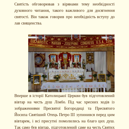
Святість обговорював з вірянами тему необхідності
духовного читання, такого важливого для досягнення
святості. Він також говорив про необхідність вступу до
лав священства.
Вперше в історії Католицької Церкви був підготовлений
вівтар на честь душ Лімбо. Під час хресних ходів із
зображеннями Пресвятої Богородиці та Пресвятого
Йосипа Святіший Отець Петро III зупинився перед цим
вівтарем, і всі присутні помолились на благо цих душ.
Так само був вівтар, підготовлений саме на честь Святих